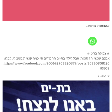
אהבתם? שתפו...
# צביקה ברוט #
אמנם עכשיו חג סוכות, אבל לילדי בת-ים החמודים היו כמה קושיות בשבילי. קבלו:
https://www.facebook.com/305642769920374/posts/95890808126
0503/
פרסומת