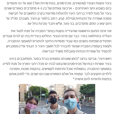
בעיר והצוות הצעיר (שינשינים, מכיניסטים, בנות שירות ועוד) יצאו עד כה פעמיים
ביום בשבוע וחצי האחרונים – ארבעה צוותים של בין 4-5 מתנדבים באזורים שונים
בעיר על מנת לסייר ברחבי העיר ולהעלות מודעות בקרב התושבים על חבישת
מסכה ושמירה על ההנחיות.(טיילת, קניון, רחוב בלפור-גן העיר, מצבה). סה"כ עד
היום יצאו כ-200 מתנדבים, בני נוער, ש"ש וחברי מכינת נחל עוז.
זוהי אינה הפעם הראשונה שהעירייה נוקטת בצעדי הסברה על מנת למגר את
העלייה בתחלואה בעיר. כבר עם פרוץ הנגיף החליטו בעיריית בת-ים לגייס עובדים
תפקידים שפחות נחוצים כמו עובדי מוסדות החינוך להתגייס למאמצי ההסברה,
ולצאת בקמפיין הסברה שנועד להבהיר לכל תושבי העיר כי הנגיף עדיין מסוכן ויש
להקפיד על שמירת הנחיות ומגבלות משרד הבריאות.
ראש העיר, צביקה ברוט: "בזמן שאנחנו נמצאים בבית בסגר, מסתובבים בינינו
בעיר עשרות רבות של מכיניסטים שהבאנו לבת-ים מכל רחבי הארץ על מנת לסייע
במאמצי ההסברה, במשלוחי אוכל ותרופות לקשישים, בהקמת סוכות, ותמיכה
לילדים הזקוקים לכך. קפצתי אל אולם הספורט שבו הם ישנים, כדי לפנק אותם
בפיצות ולהודות להם אישית."