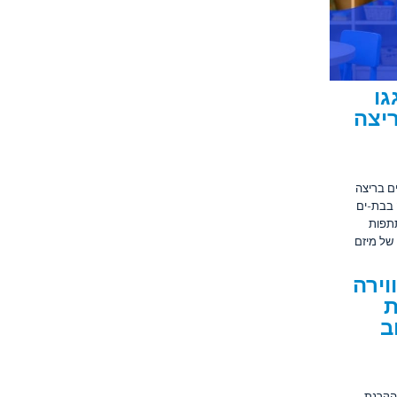
ם חגגו
ם בריצה
 את שנת ה-100 של בת-ים בריצה
, (16.7), התקיימה בבת-ים
סגרתה השתתפו כ-100 משתתפות
 של מיזם
וירה
ת
ב
 הקרנת