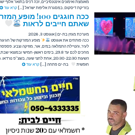
מאומצת ואימונים אינטנסיביים, זכה דניס בתואר אלוף יש
בזריקת דיסקוס, במסגרת אליפות ישראל [...]
קרא עוד
ככה חוגגים 100! מופע ה
שאתם חייבים לראות
מערכת מגזין בת-ים
|
אוגוסט 3, 2026
ככה פותחים את אוגוסט
לעיר, והטיילת התמלאה במים, אור, מוזיקה וצבע. פספס
מחכים לכם עד 29.8, בימים ראשון-חמישי ובמוצאי שבת,
השעות 20:30-22:30, אחת לחצי שעה, בשצ”פ נורדא
חופשית
בת-ים פתחה [...]
קרא עוד