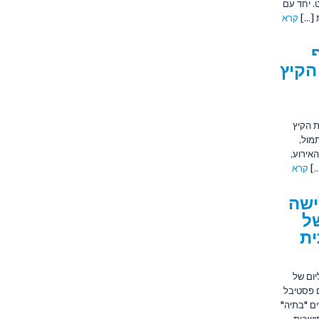
. יחד עם
[...]
קרא
הקיץ
ת הקיץ
אתמול,
האירוע,
.]
קרא
ישה
ל
ית
ום של
יום שישי, (24.7), התקיים פסטיבל
ם "בתיה"