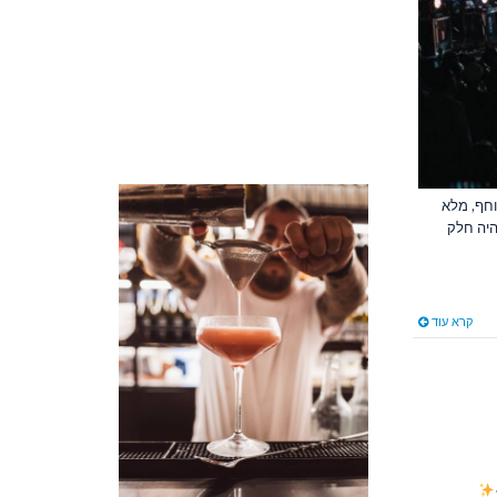
וחף, מלא
 התרגש והיה חלק
קרא עוד