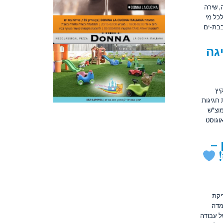
, שירה
-ים. תודה לכל מי
בבת-ים
גה
קיץ
חגיגות
'מוצ"ש
אוגוסט
 –
!
יקת
מדה
ל עבודה