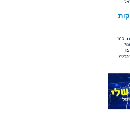
ראל
מזרקות
מופע המזרקות של חגיגות ה-100
תם?
 בין
ו. הכניסה