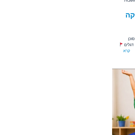
ושבות
קה
וחף ומסוכן
גלים
ע.
קרא