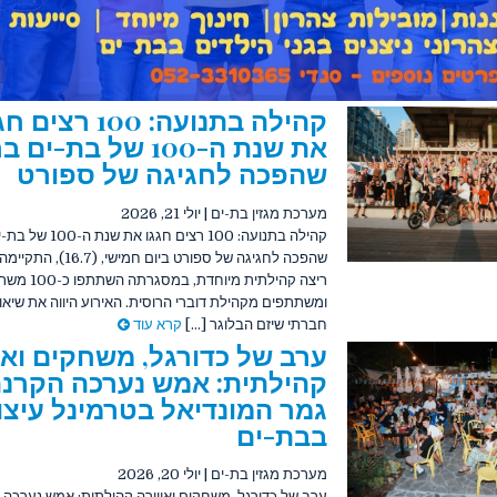
קהילה בתנועה: 100 רצי
את שנת ה-100 של בת-י
שהפכה לחגיגה של ספורט
מערכת מגזין בת-ים
|
יולי 21, 2026
קהילה בתנועה: 100 רצים חגגו
שהפכה לחגיגה של ספורט ביום חמישי
ריצה קהילתית מיוחדת, במ
ומשתתפים מקהילת דוברי הרוסית. האירוע היווה את שיאו
חברתי שיזם הבלוגר [...]
קרא עוד
ערב של כדורגל, משחקים ואו
קהילתית: אמש נערכה הקרנ
גמר המונדיאל בטרמינל עיצו
בבת-ים
מערכת מגזין בת-ים
|
יולי 20, 2026
ערב של כדורגל, משחקים ואווירה קהילתית: אמש נערכה