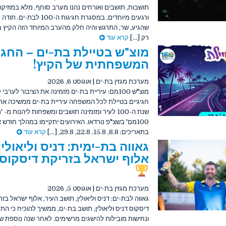
תושבות, תושבים ואורחים נהנו מערב סוחף, מלא במוזיקה
ורגעים מיוחדים, במסגרת חגיגות ה-100 לבת
שהגיע, שר, התרגש והיה חלק מהערב המיוחד הזה הקיץ 
רק [...]
קרא עוד
מוצ"ש בטיילת בת-ים – החגי
המשפחתית של הקיץ!
מערכת מגזין בת-ים
|
אוגוסט 6, 2026
מוצ"ש 100מם: עיריית בת-ים מזמינה את הציבור לערבי 
חגיגיים בטיילת לכל המשפחה עיריית בת-ים ממשיכה את 
שנת ה-100 לעיר ומזמינה תושבים ומשפחות ליהנות מ- 
100מם' בשצ"פ נורדאו. האירועים יתקיימו במהלך חודש 
בתאריכים: 8.8, 15.8, 22.8, 29.8, [...]
קרא עוד
גאווה בת-ימית: דניס וליאולין
אלוף ישראל בזריקת דיסקוס
מערכת מגזין בת-ים
|
אוגוסט 5, 2026
גאווה לבת-ים: דניס וליאולין, תושב העיר, אלוף ישראל בזר
דיסקוס דניס וליאולין, תושב בת-ים, ממשיך להוכיח כי הת
ונחישות מובילות להישגים מרשימים. לאחר שנה נוספת ש