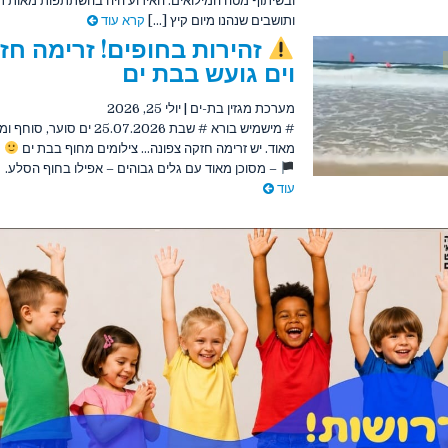
ובשיתוף מטה המילואים. האירוע היה בהשתתפות מאות ת
ותושבים שנהנו מיום קיץ [...]
קרא עוד
זהירות בחופים! זרימה חז
וים גועש בבת ים
מערכת מגזין בת-ים
|
יולי 25, 2026
# מישמיש בורא # שבת 25.07.2026 ים סוער, ס
מאוד. יש זרימה חזקה צפונה… צילומים מחוף בבת ים
ד
– מסוכן מאוד עם גלים גבוהים – אפילו בחוף הסל
עוד