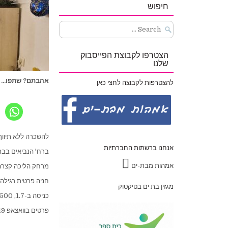
חיפוש
Search
for:
הצטרפו לקבוצת הפייסבוק
שלנו
אהבתם? שתפו...
להצטרפות לקבוצה לחצי כאן
להשכרה ללא תיווך
אנחנו ברשתות החברתיות
ברח' הנביאים בבת ים, דירת 2.5 חדרים 
אמהות מבת-ים
מרחק הליכה קצרה 
חניה פרטית רגילה,
מגזין בת ים בטיקטוק
כניסה ב-1.7, 4500 ש"ח + 130 ש"ח ועד בית.
פרטים בוואצאפ 050-9729249