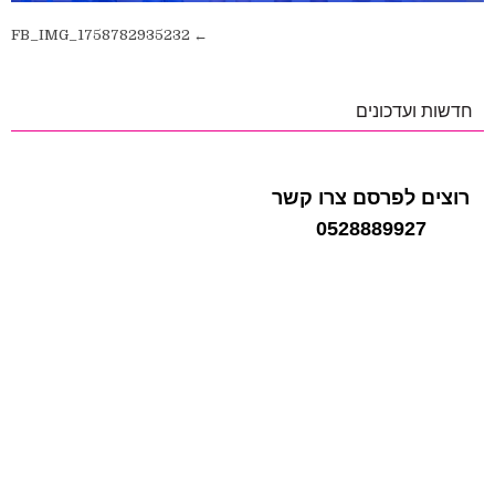
ניווט
← FB_IMG_1758782935232
חדשות ועדכונים
רוצים לפרסם צרו קשר
0528889927