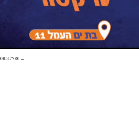
← FB_IMG_1761506517786