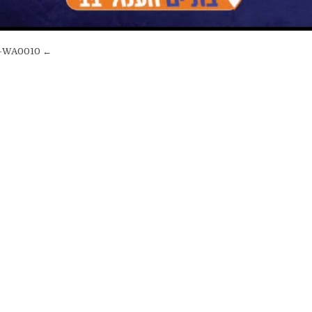
← IMG-20240415-WA0010