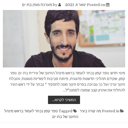
Posted on
ינואר 4, 2021
by
מערכת מגזין בת-ים
מינוי חדש: נופר קפון נבחר לעמוד בראש מינהל החינוך של עיריית בת-ים. נופר
קפון, שקידם תהליכי חדשנות פדגוגית, פיתוח סביבות לימודיות מגוונות, והובלת
חינוך ערכי ועל כך גם זכה בפרס חינוך מונה לתפקיד * נבחר על ידי ראש העיר
להחליף את אהרון קצב שמונה לסמנכ"ל…
נופר
המשיכי לקרוא…
קפון
נבחר
לעמוד
Posted in
מה קורה בעיר
Tagged
נופר קפון נבחר לעמוד בראש מינהל
בראש
החינוך של בת-ים
מינהל
החינוך
של